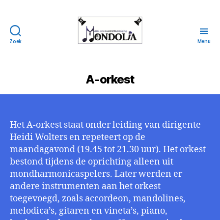
Zoek
Menu
Mondolia
A-orkest
Het A-orkest staat onder leiding van dirigente
Heidi Wolters en repeteert op de
maandagavond (19.45 tot 21.30 uur). Het orkest
bestond tijdens de oprichting alleen uit
mondharmonicaspelers. Later werden er
andere instrumenten aan het orkest
toegevoegd, zoals accordeon, mandolines,
melodica’s, gitaren en vineta’s, piano,